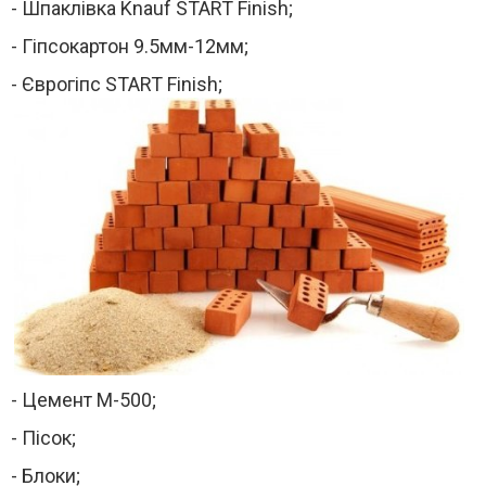
-
Шпаклівка Knauf START Finish;
- Гіпсокартон 9.5мм-12мм;
-
Єврогіпс START Finish;
- Цемент М-500;
- Пісок;
- Блоки;